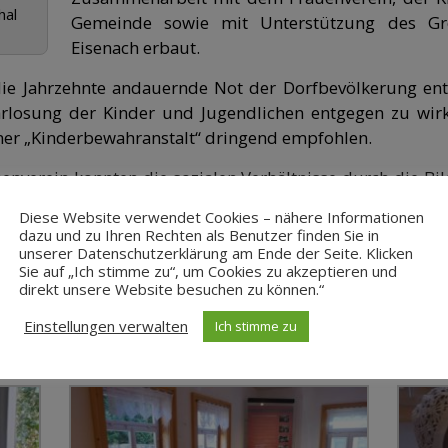
hal
Gemeinde sowie mit Unterstützung des Gr
Eisenach erbaut.
die Jahrzehnte andauernde Not der Dorfbevölkerung en
rlosung der Kinder und Jugendlichen entgegen zu wir
einer „Kinderbewahranstalt“ dringend empfohlen.
enverein konnten die sozialen Verhältnisse durch die Bi
Die Ausstellung informiert über die Ursachen un
Diese Website verwendet Cookies – nähere Informationen
Lediglich ein halbes Jahr war die Einrichtung bish
dazu und zu Ihren Rechten als Benutzer finden Sie in
 guten Start ins Leben.
unserer Datenschutzerklärung am Ende der Seite. Klicken
Sie auf „Ich stimme zu“, um Cookies zu akzeptieren und
direkt unsere Website besuchen zu können.“
n die Vorgeschichte, den Bau und die Entwicklung der
Einstellungen verwalten
Ich stimme zu