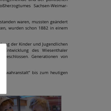
oßherzogtumes Sachsen-Weimar-
tstanden waren, mussten geändert
ken, wurden schon 1882 in einem
ldung der Kinder und Jugendlichen
d Entwicklung des Wiesenthaler
er geschlossen. Generationen von
 „Bewahranstalt“ bis zum heutigen